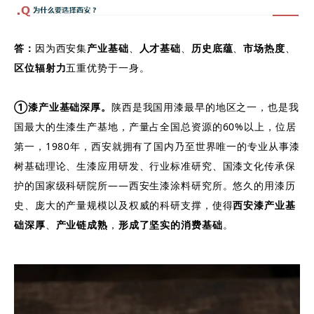
答：
因为西安集
产业基础
、
人才基础
、
历史底蕴
、
市场热度
、
区位辐射力
五重优势于一身。
①漆产业基础深厚。
陕西是我国用漆最早的地区之一，也是我
国最大的生漆生产基地，产量占全国总资源的60%以上，位居
第一，1980年，西安就拥有了国内乃至世界唯一的专业从事漆
树基础理论、生漆应用研发、行业标准研究、国漆文化传承保
护的国家级科研院所——西安生漆涂料研究所。悠久的用漆历
史、庞大的产量规模以及权威的科研支撑，使得
西安
漆产业基
础深厚
、
产业链成熟
，
形成了
坚实的消费基础
。