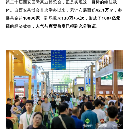
第二十届西安国际茶业博览会，正是实现这一目标的绝佳载
体。自西安茶博会首次举办以来，累计布展面积
42.1万㎡
，参
展茶企超
10000家
，到场观众
130万+人次
，形成了
100+亿元
级
的经济效益，
人气与商贸热度已得到充分验证
。