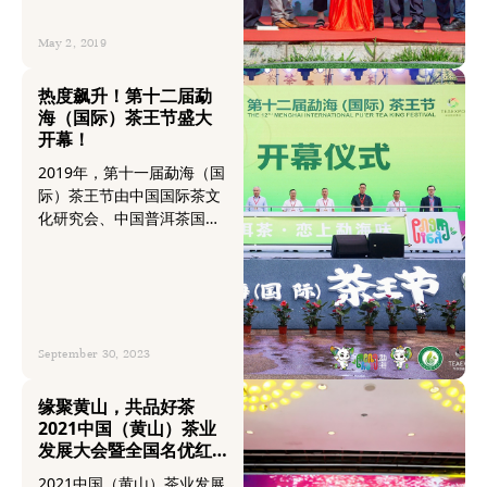
象明彝族乡委员会、象明彝
族乡人民政府、华巨臣承
May 2, 2019
办。
热度飙升！第十二届勐
海（国际）茶王节盛大
开幕！
2019年，第十一届勐海（国
际）茶王节由中国国际茶文
化研究会、中国普洱茶国际
评鉴委员会、中国茶叶学
会、中国茶叶流通协会、云
南省茶叶流通协会为指导单
位，勐海县人民政府主办；
第十一届勐海（国际）茶王
节组委会、华巨臣承办。
September 30, 2023
缘聚黄山，共品好茶
2021中国（黄山）茶业
发展大会暨全国名优红
绿茶展示展销会盛大开
2021中国（黄山）茶业发展