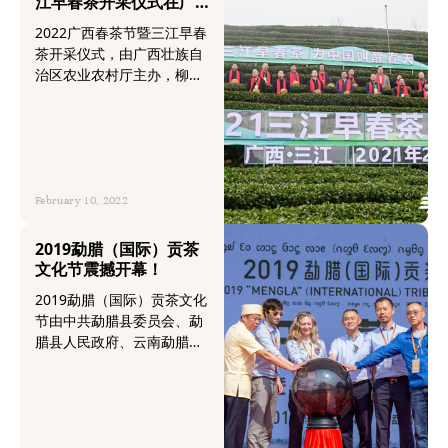
江早春茶开采仪式在广
品牌知名度，同时，打造庐
西三江举行
2022广西春茶节暨三江早春
山“名山·名泉·名茶”名天下城
茶开采仪式，由广西壮族自
市文化新名片。
治区农业农村厅主办，柳州
市农业农村局、中共三江侗
族自治县委员会、三江侗族
自治县人民政府联合承办，
三江侗族自治县农业农村
局、三江侗族自治县茶叶协
会协办，华巨臣承办。至今
February 10, 2022
已经连续承办2届三江早春
茶开采节活动。
2019勐腊（国际）贡茶
文化节震撼开幕！
2019勐腊（国际）贡茶文化
节由中共勐腊县委员会、勐
腊县人民政府、云南勐腊
（磨憨）重点开发开放试验
区、中国老挝磨憨-磨丁经济
合作区主办，中共勐腊县委
宣传部、中共易武镇委员
会、易武镇人民政府、中共