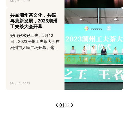
进中心承办。
May 21, 2022
共品潮州茶文化，共谋
粤茶新发展，2023潮州
工夫茶大会开幕
好山好水好工夫。5月12
日，2023潮州工夫茶大会在
潮州市人民广场开幕。这是
广东茶产业发展史上一次高
规格、大规模的茶文化交流
盛会，省市县各级政府代
表，全省茶叶企业、经销
商、协会及媒体代表等齐聚
潮州、以茶论道，弘扬潮州
May 12, 2023
工夫茶文化，打响凤凰单丛
茶品牌，积极探索引领广东
茶叶品牌走出去之路，助推
01
02
广东茶走向全国、飘香世
界。