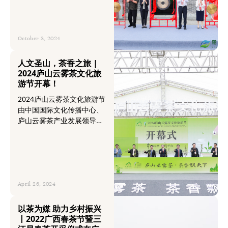
三国赤壁古战场、陆水湖风
景区、赤壁市人民广场、赤
壁北站）人流量活跃，游客
数量较平日显著增加，消费
October 3, 2024
市场释放蓬勃活力。
人文圣山，茶香之旅 |
2024庐山云雾茶文化旅
游节开幕！
2024庐山云雾茶文化旅游节
由中国国际文化传播中心、
庐山云雾茶产业发展领导小
组、庐山云雾茶产业集团有
限公司主办。本届文化节围
绕庐山“茶文化、茶产业、茶
科技、茶旅游”四大方向，
以“节+会+赛+展”打造15场
活动，有效推动庐山茶文旅
April 26, 2024
融合发展，进一步做实唱
响“庐山天下悠”金字招牌，
以茶为媒 助力乡村振兴
助推“天下第一泉”影响力，
丨2022广西春茶节暨三
提升“庐山云雾茶”区域公用