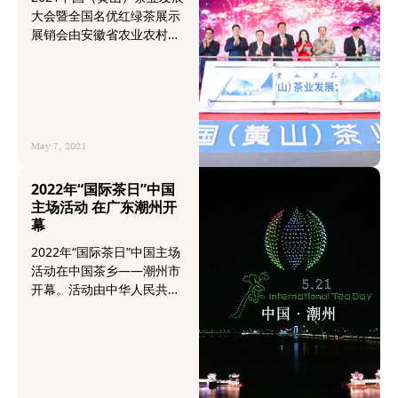
启！
大会暨全国名优红绿茶展示
展销会由安徽省农业农村
厅、黄山市人民政府主办，
黄山区人民政府、黄山市农
业农村局、黄山供销集团承
办，杭州华巨臣西博文化创
意有限公司协办。
May 7, 2021
2022年“国际茶日”中国
主场活动 在广东潮州开
幕
2022年“国际茶日”中国主场
活动在中国茶乡——潮州市
开幕。活动由中华人民共和
国农业农村部作为支持单
位，广东省人民政府、联合
国粮食及农业组织主办，潮
州市人民政府、省农业农村
厅、农业农村部农业贸易促