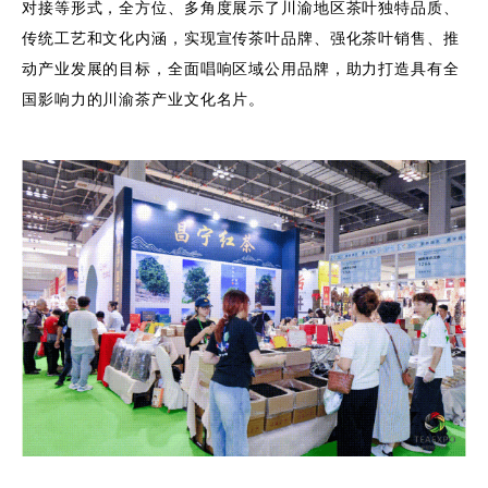
对接等形式，全方位、多角度展示了川渝地区茶叶独特品质、
传统工艺和文化内涵，实现宣传茶叶品牌、强化茶叶销售、推
动产业发展的目标，全面唱响区域公用品牌，助力打造具有全
国影响力的川渝茶产业文化名片。