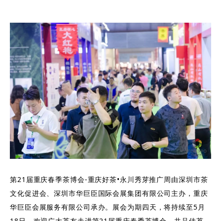
第21届重庆春季茶博会-重庆好茶•永川秀芽推广周由深圳市茶
文化促进会、深圳市华巨臣国际会展集团有限公司主办，重庆
华巨臣会展服务有限公司承办。展会为期四天，将持续至5月
18日，欢迎广大茶友走进第21届重庆春季茶博会，共品佳茗，