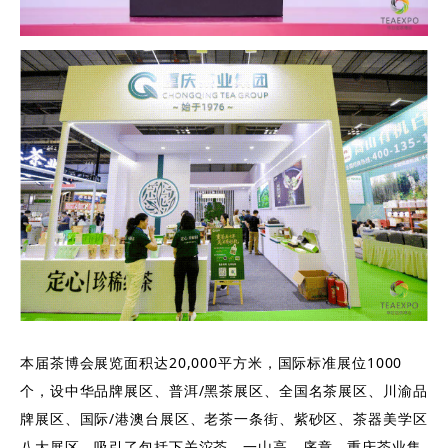
本届茶博会展览面积达20,000平方米，国际标准展位1000
个，设中华品牌展区、普洱/黑茶展区、全国名茶展区、川渝品
牌展区、国际/港澳台展区、老茶一条街、紫砂区、茶器美学区
八大展区，吸引了包括下关沱茶、一山高、序章、重庆茶业集