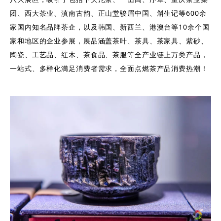
团、西大茶业、滇南古韵、正山堂骏眉中国、斛生记等600余
家国内知名品牌茶企，以及韩国、新西兰、港澳台等10余个国
家和地区的企业参展，展品涵盖茶叶、茶具、茶家具、紫砂、
陶瓷、工艺品、红木、茶食品、茶服等全产业链上万类产品，
一站式、多样化满足消费者需求，全面点燃茶产品消费热潮！