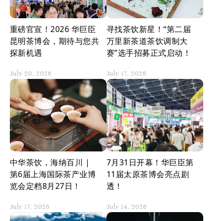
重磅官宣！2026 华巨臣
寻找茶饮新星！“第二届
昆明茶博会，期待与您共
万里新茶道茶饮调制大
探新机遇
赛”选手招募正式启动！
July 20, 2026
July 17, 2026
中华茶饮，海纳百川 |
7月31日开幕！华巨臣第
第6届上海国际茶产业博
11届太原茶博会亮点剧
览会定档8月27日！
透！
July 17, 2026
July 14, 2026