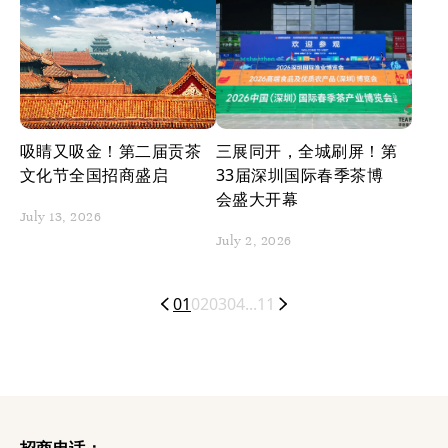
吸睛又吸金！第二届贡茶
三展同开，全城刷屏！第
文化节全国招商盛启
33届深圳国际春季茶博
会盛大开幕
July 13, 2026
July 2, 2026
01
02
03
04
...
11